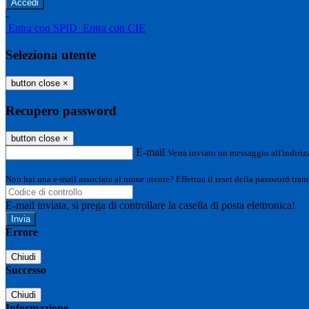
-
Entra con SPID
Entra con CIE
Seleziona utente
button close
×
Recupero password
button close
×
E-mail
Verrà inviato un messaggio all'indirizz
Non hai una e-mail associata al nome utente? Effettua il reset della password tram
E-mail inviata, si prega di controllare la casella di posta elettronica!
Errore
Chiudi
Successo
Chiudi
Informazione