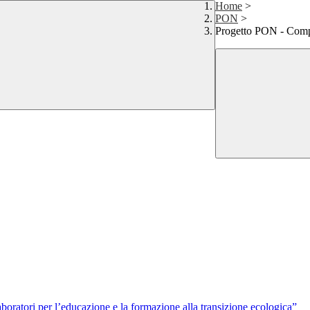
Home
>
PON
>
Progetto PON - Compe
atori per l’educazione e la formazione alla transizione ecologica”