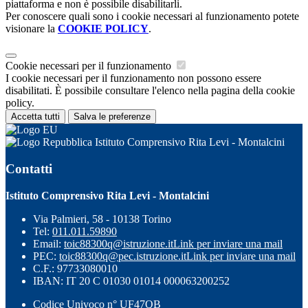
piattaforma e non è possibile disabilitarli.
Per conoscere quali sono i cookie necessari al funzionamento potete
visionare la
COOKIE POLICY
.
Cookie necessari per il funzionamento
I cookie necessari per il funzionamento non possono essere
disabilitati. È possibile consultare l'elenco nella pagina della cookie
policy.
Accetta tutti
Salva le preferenze
Istituto Comprensivo Rita Levi - Montalcini
Contatti
Istituto Comprensivo Rita Levi - Montalcini
Via Palmieri, 58 - 10138 Torino
Tel:
011.011.59890
Email:
toic88300q@istruzione.it
Link per inviare una mail
PEC:
toic88300q@pec.istruzione.it
Link per inviare una mail
C.F.: 97733080010
IBAN: IT 20 C 01030 01014 000063200252
Codice Univoco n° UF47QB