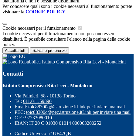
piattaforma e non è possibile disabilitarli.
Per conoscere quali sono i cookie necessari al funzionamento potete
visionare la
COOKIE POLICY
.
Cookie necessari per il funzionamento
I cookie necessari per il funzionamento non possono essere
disabilitati. È possibile consultare l'elenco nella pagina della cookie
policy.
Accetta tutti
Salva le preferenze
Istituto Comprensivo Rita Levi - Montalcini
Contatti
Istituto Comprensivo Rita Levi - Montalcini
Via Palmieri, 58 - 10138 Torino
Tel:
011.011.59890
Email:
toic88300q@istruzione.it
Link per inviare una mail
PEC:
toic88300q@pec.istruzione.it
Link per inviare una mail
C.F.: 97733080010
IBAN: IT 20 C 01030 01014 000063200252
Codice Univoco n° UF47QB