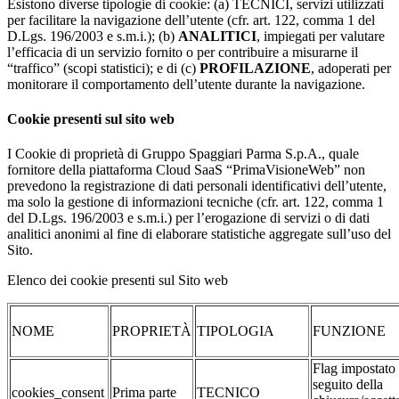
Esistono diverse tipologie di cookie: (a) TECNICI, servizi utilizzati
per facilitare la navigazione dell’utente (cfr. art. 122, comma 1 del
D.Lgs. 196/2003 e s.m.i.); (b)
ANALITICI
, impiegati per valutare
l’efficacia di un servizio fornito o per contribuire a misurarne il
“traffico” (scopi statistici); e di (c)
PROFILAZIONE
, adoperati per
monitorare il comportamento dell’utente durante la navigazione.
Cookie presenti sul sito web
I Cookie di proprietà di Gruppo Spaggiari Parma S.p.A., quale
fornitore della piattaforma Cloud SaaS “PrimaVisioneWeb” non
prevedono la registrazione di dati personali identificativi dell’utente,
ma solo la gestione di informazioni tecniche (cfr. art. 122, comma 1
del D.Lgs. 196/2003 e s.m.i.) per l’erogazione di servizi o di dati
analitici anonimi al fine di elaborare statistiche aggregate sull’uso del
Sito.
Elenco dei cookie presenti sul Sito web
NOME
PROPRIETÀ
TIPOLOGIA
FUNZIONE
Flag impostato
seguito della
cookies_consent
Prima parte
TECNICO