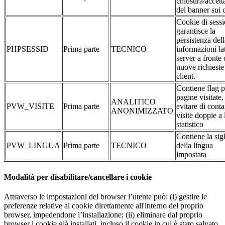
chiusura/accett
del banner sui 
Cookie di sessi
garantisce la
persistenza dell
PHPSESSID
Prima parte
TECNICO
informazioni la
server a fronte 
nuove richieste
client.
Contiene flag p
pagine visitate,
ANALITICO
PVW_VISITE
Prima parte
evitare di conta
ANONIMIZZATO
visite doppie a 
statistico
Contiene la sig
PVW_LINGUA
Prima parte
TECNICO
della lingua
impostata
Modalità per disabilitare/cancellare i cookie
Attraverso le impostazioni del browser l’utente può: (i) gestire le
preferenze relative ai cookie direttamente all'interno del proprio
browser, impedendone l’installazione; (ii) eliminare dal proprio
browser i cookie già installati, incluso il cookie in cui è stato salvato