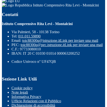
Istituto Comprensivo Rita Levi - Montalcini
Contatti
Istituto Comprensivo Rita Levi - Montalcini
Via Palmieri, 58 - 10138 Torino
Tel:
011.011.59890
Email:
toic88300q@istruzione.it
Link per inviare una mail
PEC:
toic88300q@pec.istruzione.it
Link per inviare una mail
C.F.: 97733080010
IBAN: IT 20 C 01030 01014 000063200252
Codice Univoco n° UF47QB
Sezione Link Utili
Cookie policy
Note legali
Informativa Privacy
Ufficio Relazioni con il Pubblico
Dichiarazione di accessibilità