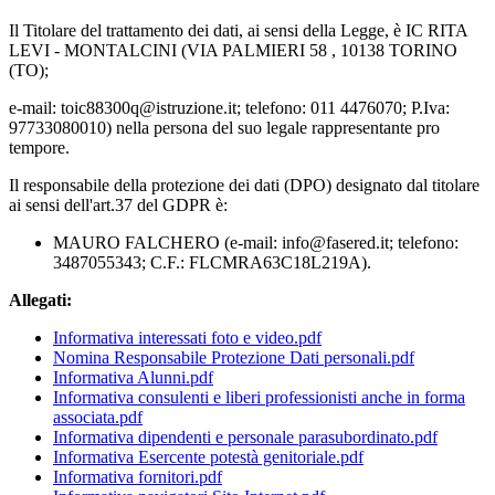
Il Titolare del trattamento dei dati, ai sensi della Legge, è IC RITA
LEVI - MONTALCINI (VIA PALMIERI 58 , 10138 TORINO
(TO);
e-mail: toic88300q@istruzione.it; telefono: 011 4476070; P.Iva:
97733080010) nella persona del suo legale rappresentante pro
tempore.
Il responsabile della protezione dei dati (DPO) designato dal titolare
ai sensi dell'art.37 del GDPR è:
MAURO FALCHERO (e-mail: info@fasered.it; telefono:
3487055343; C.F.: FLCMRA63C18L219A).
Allegati:
Informativa interessati foto e video.pdf
Nomina Responsabile Protezione Dati personali.pdf
Informativa Alunni.pdf
Informativa consulenti e liberi professionisti anche in forma
associata.pdf
Informativa dipendenti e personale parasubordinato.pdf
Informativa Esercente potestà genitoriale.pdf
Informativa fornitori.pdf