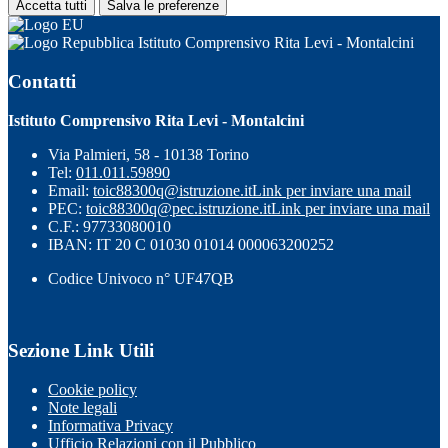
Accetta tutti
Salva le preferenze
Istituto Comprensivo Rita Levi - Montalcini
Contatti
Istituto Comprensivo Rita Levi - Montalcini
Via Palmieri, 58 - 10138 Torino
Tel:
011.011.59890
Email:
toic88300q@istruzione.it
Link per inviare una mail
PEC:
toic88300q@pec.istruzione.it
Link per inviare una mail
C.F.: 97733080010
IBAN: IT 20 C 01030 01014 000063200252
Codice Univoco n° UF47QB
Sezione Link Utili
Cookie policy
Note legali
Informativa Privacy
Ufficio Relazioni con il Pubblico