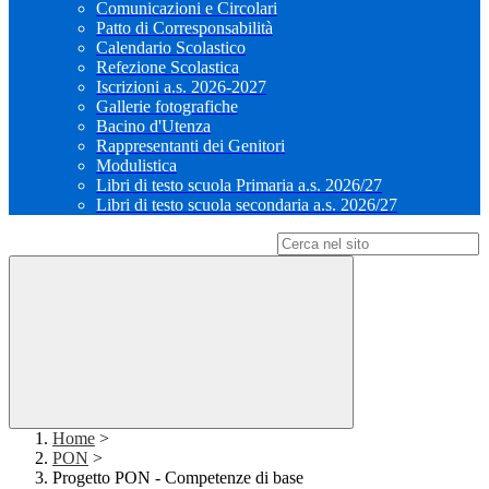
Comunicazioni e Circolari
Patto di Corresponsabilità
Calendario Scolastico
Refezione Scolastica
Iscrizioni a.s. 2026-2027
Gallerie fotografiche
Bacino d'Utenza
Rappresentanti dei Genitori
Modulistica
Libri di testo scuola Primaria a.s. 2026/27
Libri di testo scuola secondaria a.s. 2026/27
Campo di ricerca per le pagine del sito
Home
>
PON
>
Progetto PON - Competenze di base