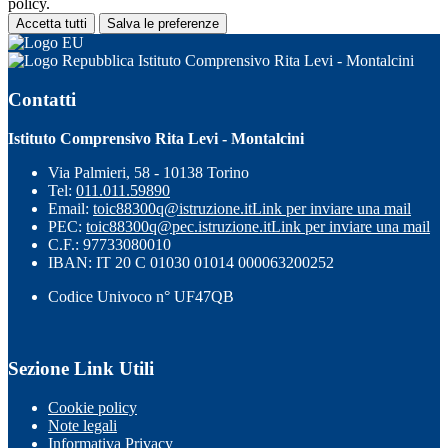
policy.
Accetta tutti
Salva le preferenze
Istituto Comprensivo Rita Levi - Montalcini
Contatti
Istituto Comprensivo Rita Levi - Montalcini
Via Palmieri, 58 - 10138 Torino
Tel:
011.011.59890
Email:
toic88300q@istruzione.it
Link per inviare una mail
PEC:
toic88300q@pec.istruzione.it
Link per inviare una mail
C.F.: 97733080010
IBAN: IT 20 C 01030 01014 000063200252
Codice Univoco n° UF47QB
Sezione Link Utili
Cookie policy
Note legali
Informativa Privacy