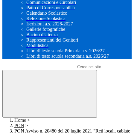
Comunicazioni e Circolari
Patto di Corresponsabilità
Calendario Scolastico
Refezione Scolastica
Iscrizioni a.s. 2026-2027
Gallerie fotografiche
Bacino d'Utenza
Rappresentanti dei Genitori
Modulistica
Libri di testo scuola Primaria a.s. 2026/27
Libri di testo scuola secondaria a.s. 2026/27
Campo di ricerca per le pagine del sito
Home
>
PON
>
PON Avviso n. 20480 del 20 luglio 2021 "Reti locali, cablate