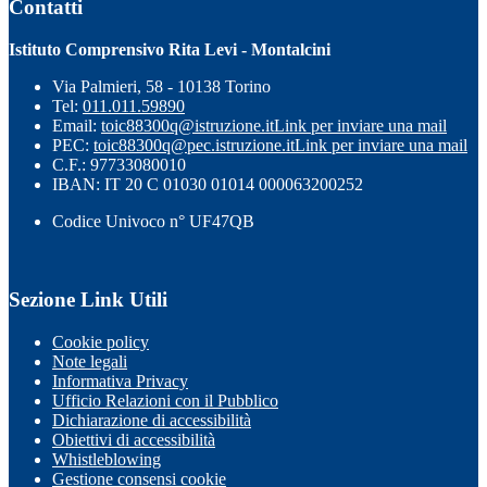
Contatti
Istituto Comprensivo Rita Levi - Montalcini
Via Palmieri, 58 - 10138 Torino
Tel:
011.011.59890
Email:
toic88300q@istruzione.it
Link per inviare una mail
PEC:
toic88300q@pec.istruzione.it
Link per inviare una mail
C.F.: 97733080010
IBAN: IT 20 C 01030 01014 000063200252
Codice Univoco n° UF47QB
Sezione Link Utili
Cookie policy
Note legali
Informativa Privacy
Ufficio Relazioni con il Pubblico
Dichiarazione di accessibilità
Obiettivi di accessibilità
Whistleblowing
Gestione consensi cookie