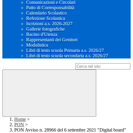
Comunicazioni e Circolari
Patto di Corresponsabilità
Calendario Scolastico
Refezione Scolastica
Iscrizioni a.s. 2026-2027
Gallerie fotografiche
Bacino d'Utenza
Rappresentanti dei Genitori
Modulistica
Libri di testo scuola Primaria a.s. 2026/27
Libri di testo scuola secondaria a.s. 2026/27
Campo di ricerca per le pagine del sito
Home
>
PON
>
PON Avviso n. 28966 del 6 settembre 2021 "Digital board"