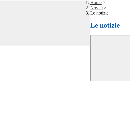
Home
>
Novità
>
Le notizie
Le notizie