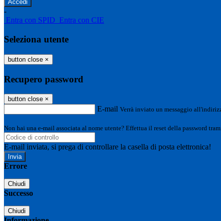
-
Entra con SPID
Entra con CIE
Seleziona utente
button close
×
Recupero password
button close
×
E-mail
Verrà inviato un messaggio all'indirizz
Non hai una e-mail associata al nome utente? Effettua il reset della password tram
E-mail inviata, si prega di controllare la casella di posta elettronica!
Errore
Chiudi
Successo
Chiudi
Informazione