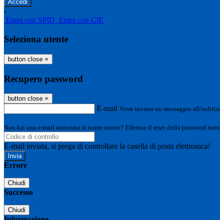
-
Entra con SPID
Entra con CIE
Seleziona utente
button close
×
Recupero password
button close
×
E-mail
Verrà inviato un messaggio all'indirizz
Non hai una e-mail associata al nome utente? Effettua il reset della password tram
E-mail inviata, si prega di controllare la casella di posta elettronica!
Errore
Chiudi
Successo
Chiudi
Informazione