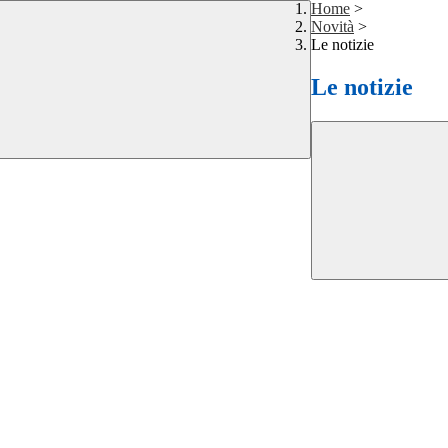
Home
>
Novità
>
Le notizie
Le notizie