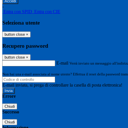
-
Entra con SPID
Entra con CIE
Seleziona utente
button close
×
Recupero password
button close
×
E-mail
Verrà inviato un messaggio all'indirizz
Non hai una e-mail associata al nome utente? Effettua il reset della password tram
E-mail inviata, si prega di controllare la casella di posta elettronica!
Errore
Chiudi
Successo
Chiudi
Informazione