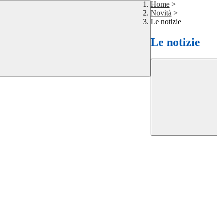
Home
>
Novità
>
Le notizie
Le notizie