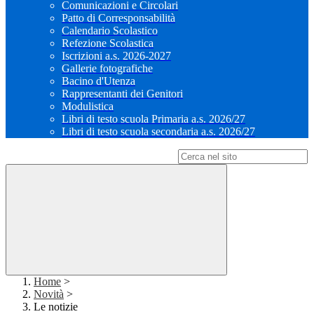
Comunicazioni e Circolari
Patto di Corresponsabilità
Calendario Scolastico
Refezione Scolastica
Iscrizioni a.s. 2026-2027
Gallerie fotografiche
Bacino d'Utenza
Rappresentanti dei Genitori
Modulistica
Libri di testo scuola Primaria a.s. 2026/27
Libri di testo scuola secondaria a.s. 2026/27
Campo di ricerca per le pagine del sito
Home
>
Novità
>
Le notizie