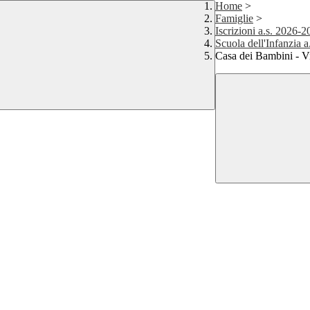
Home
>
Famiglie
>
Iscrizioni a.s. 2026-
Scuola dell'Infanzia 
Casa dei Bambini - V