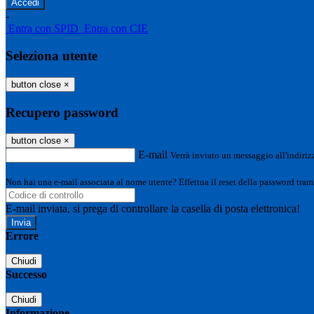
-
Entra con SPID
Entra con CIE
Seleziona utente
button close
×
Recupero password
button close
×
E-mail
Verrà inviato un messaggio all'indirizz
Non hai una e-mail associata al nome utente? Effettua il reset della password tram
E-mail inviata, si prega di controllare la casella di posta elettronica!
Errore
Chiudi
Successo
Chiudi
Informazione