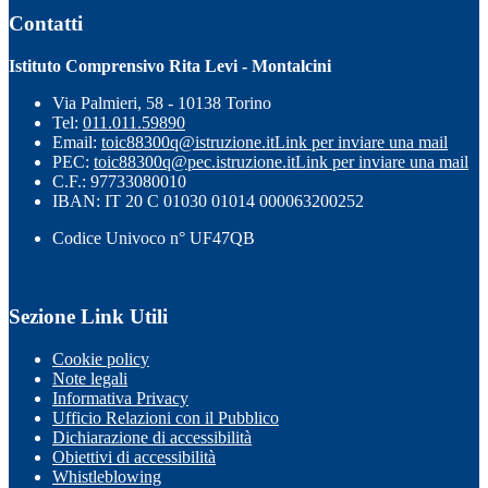
Contatti
Istituto Comprensivo Rita Levi - Montalcini
Via Palmieri, 58 - 10138 Torino
Tel:
011.011.59890
Email:
toic88300q@istruzione.it
Link per inviare una mail
PEC:
toic88300q@pec.istruzione.it
Link per inviare una mail
C.F.: 97733080010
IBAN: IT 20 C 01030 01014 000063200252
Codice Univoco n° UF47QB
Sezione Link Utili
Cookie policy
Note legali
Informativa Privacy
Ufficio Relazioni con il Pubblico
Dichiarazione di accessibilità
Obiettivi di accessibilità
Whistleblowing