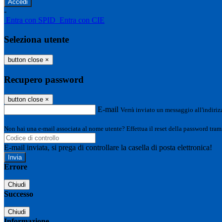
-
Entra con SPID
Entra con CIE
Seleziona utente
button close
×
Recupero password
button close
×
E-mail
Verrà inviato un messaggio all'indirizz
Non hai una e-mail associata al nome utente? Effettua il reset della password tram
E-mail inviata, si prega di controllare la casella di posta elettronica!
Errore
Chiudi
Successo
Chiudi
Informazione