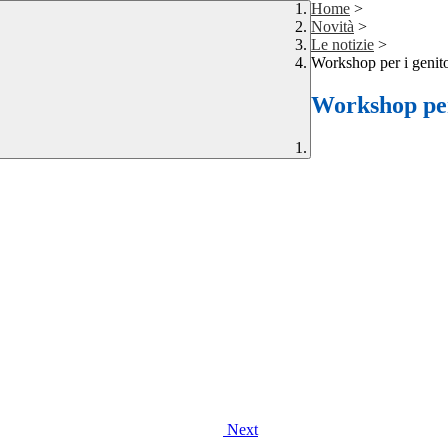
Home
>
Novità
>
Le notizie
>
Workshop per i genito
Workshop per 
Next