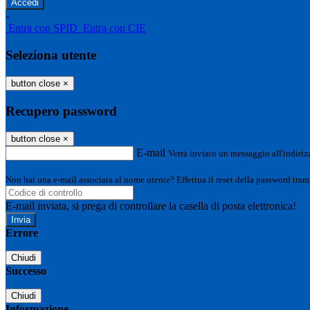
-
Entra con SPID
Entra con CIE
Seleziona utente
button close
×
Recupero password
button close
×
E-mail
Verrà inviato un messaggio all'indirizz
Non hai una e-mail associata al nome utente? Effettua il reset della password tram
E-mail inviata, si prega di controllare la casella di posta elettronica!
Errore
Chiudi
Successo
Chiudi
Informazione