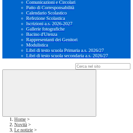
Comunicazioni e Circolari
Patto di Corresponsabilità
Calendario Scolastico
Refezione Scolastica
Iscrizioni a.s. 2026-2027
Gallerie fotografiche
Bacino d'Utenza
Rappresentanti dei Genitori
Modulistica
Libri di testo scuola Primaria a.s. 2026/27
Libri di testo scuola secondaria a.s. 2026/27
Campo di ricerca per le pagine del sito
Home
>
Novità
>
Le notizie
>