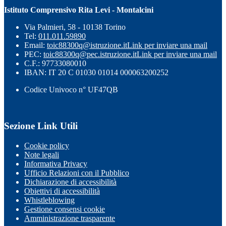
Istituto Comprensivo Rita Levi - Montalcini
Via Palmieri, 58 - 10138 Torino
Tel:
011.011.59890
Email:
toic88300q@istruzione.it
Link per inviare una mail
PEC:
toic88300q@pec.istruzione.it
Link per inviare una mail
C.F.: 97733080010
IBAN: IT 20 C 01030 01014 000063200252
Codice Univoco n° UF47QB
Sezione Link Utili
Cookie policy
Note legali
Informativa Privacy
Ufficio Relazioni con il Pubblico
Dichiarazione di accessibilità
Obiettivi di accessibilità
Whistleblowing
Gestione consensi cookie
Amministrazione trasparente