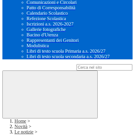
Comunicazioni e Circolari
Patto di Corresponsabilità
Calendario Scolastico
Refezione Scolastica
Iscrizioni a.s. 2026-2027
Gallerie fotografiche
Bacino d'Utenza
Rappresentanti dei Genitori
Modulistica
Libri di testo scuola Primaria a.s. 2026/27
Libri di testo scuola secondaria a.s. 2026/27
Campo di ricerca per le pagine del sito
Home
>
Novità
>
Le notizie
>