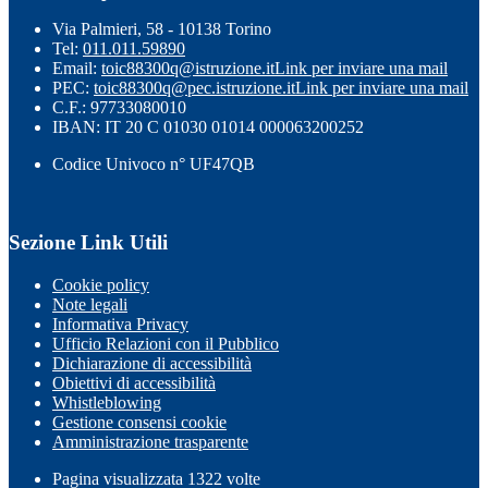
Via Palmieri, 58 - 10138 Torino
Tel:
011.011.59890
Email:
toic88300q@istruzione.it
Link per inviare una mail
PEC:
toic88300q@pec.istruzione.it
Link per inviare una mail
C.F.: 97733080010
IBAN: IT 20 C 01030 01014 000063200252
Codice Univoco n° UF47QB
Sezione Link Utili
Cookie policy
Note legali
Informativa Privacy
Ufficio Relazioni con il Pubblico
Dichiarazione di accessibilità
Obiettivi di accessibilità
Whistleblowing
Gestione consensi cookie
Amministrazione trasparente
Pagina visualizzata
1322
volte