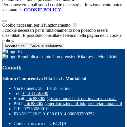
Per conoscere quali sono i cookie necessari al funzionamento potete
visionare la
COOKIE POLICY
.
Cookie necessari per il funzionamento
I cookie necessari per il funzionamento non possono essere
disabilitati. È possibile consultare l'elenco nella pagina della cookie
policy.
Accetta tutti
Salva le preferenze
Istituto Comprensivo Rita Levi - Montalcini
Contatti
Istituto Comprensivo Rita Levi - Montalcini
Via Palmieri, 58 - 10138 Torino
Tel:
011.011.59890
Email:
toic88300q@istruzione.it
Link per inviare una mail
PEC:
toic88300q@pec.istruzione.it
Link per inviare una mail
C.F.: 97733080010
IBAN: IT 20 C 01030 01014 000063200252
Codice Univoco n° UF47QB