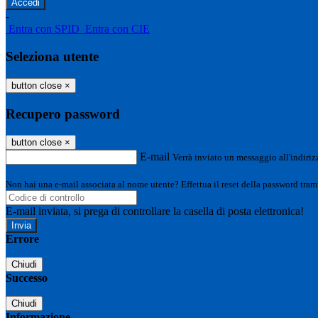
-
Entra con SPID
Entra con CIE
Seleziona utente
button close
×
Recupero password
button close
×
E-mail
Verrà inviato un messaggio all'indirizz
Non hai una e-mail associata al nome utente? Effettua il reset della password tram
E-mail inviata, si prega di controllare la casella di posta elettronica!
Errore
Chiudi
Successo
Chiudi
Informazione