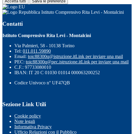
Accetta tutti
Salva le preferenze
Istituto Comprensivo Rita Levi - Montalcini
Contatti
Istituto Comprensivo Rita Levi - Montalcini
Via Palmieri, 58 - 10138 Torino
Tel:
011.011.59890
Email:
toic88300q@istruzione.it
Link per inviare una mail
PEC:
toic88300q@pec.istruzione.it
Link per inviare una mail
C.F.: 97733080010
IBAN: IT 20 C 01030 01014 000063200252
Codice Univoco n° UF47QB
Sezione Link Utili
Cookie policy
Note legali
Informativa Privacy
Ufficio Relazioni con il Pubblico