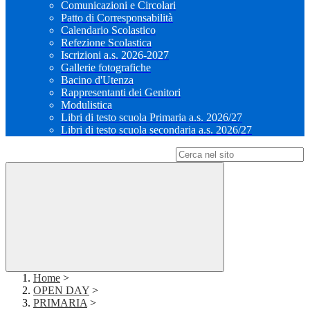
Comunicazioni e Circolari
Patto di Corresponsabilità
Calendario Scolastico
Refezione Scolastica
Iscrizioni a.s. 2026-2027
Gallerie fotografiche
Bacino d'Utenza
Rappresentanti dei Genitori
Modulistica
Libri di testo scuola Primaria a.s. 2026/27
Libri di testo scuola secondaria a.s. 2026/27
Campo di ricerca per le pagine del sito
Home
>
OPEN DAY
>
PRIMARIA
>