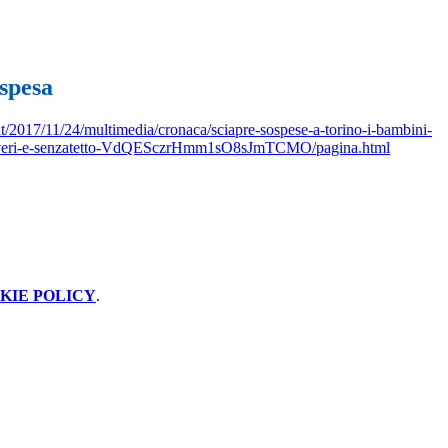
ospesa
t/2017/11/24/multimedia/cronaca/sciapre-sospese-a-torino-i-bambini-
poveri-e-senzatetto-VdQESczrHmm1sO8sJmTCMO/pagina.html
KIE POLICY
.