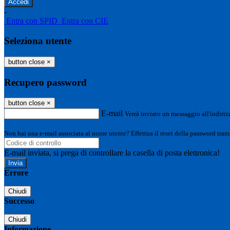
-
Entra con SPID
Entra con CIE
Seleziona utente
button close
×
Recupero password
button close
×
E-mail
Verrà inviato un messaggio all'indirizz
Non hai una e-mail associata al nome utente? Effettua il reset della password tram
E-mail inviata, si prega di controllare la casella di posta elettronica!
Errore
Chiudi
Successo
Chiudi
Informazione