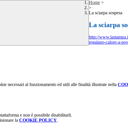
Home
>
>
La sciarpa sospesa
La sciarpa s
http://www.lastampa.i
regalano-calore-a-
kie necessari al funzionamento ed utili alle finalità illustrate nella
COO
attaforma e non è possibile disabilitarli.
isionare la
COOKIE POLICY
.