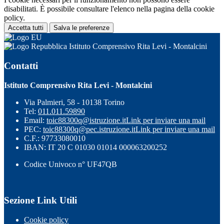
disabilitati. È possibile consultare l'elenco nella pagina della cookie
policy.
Accetta tutti
Salva le preferenze
Istituto Comprensivo Rita Levi - Montalcini
Contatti
Istituto Comprensivo Rita Levi - Montalcini
Via Palmieri, 58 - 10138 Torino
Tel:
011.011.59890
Email:
toic88300q@istruzione.it
Link per inviare una mail
PEC:
toic88300q@pec.istruzione.it
Link per inviare una mail
C.F.: 97733080010
IBAN: IT 20 C 01030 01014 000063200252
Codice Univoco n° UF47QB
Sezione Link Utili
Cookie policy