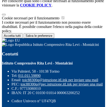
Per conoscere quali sono i cookie necessari al funzionamento potete
visionare la
COOKIE POLICY
.
Cookie necessari per il funzionamento
I cookie necessari per il funzionamento non possono essere
disabilitati. È possibile consultare l'elenco nella pagina della cookie
policy.
Accetta tutti
Salva le preferenze
Istituto Comprensivo Rita Levi - Montalcini
Contatti
Istituto Comprensivo Rita Levi - Montalcini
Via Palmieri, 58 - 10138 Torino
Tel:
011.011.59890
Email:
toic88300q@istruzione.it
Link per inviare una mail
PEC:
toic88300q@pec.istruzione.it
Link per inviare una mail
C.F.: 97733080010
IBAN: IT 20 C 01030 01014 000063200252
Codice Univoco n° UF47QB