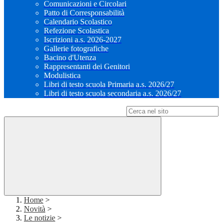
Comunicazioni e Circolari
Patto di Corresponsabilità
Calendario Scolastico
Refezione Scolastica
Iscrizioni a.s. 2026-2027
Gallerie fotografiche
Bacino d'Utenza
Rappresentanti dei Genitori
Modulistica
Libri di testo scuola Primaria a.s. 2026/27
Libri di testo scuola secondaria a.s. 2026/27
Campo di ricerca per le pagine del sito
Home
>
Novità
>
Le notizie
>