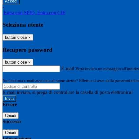
-
Entra con SPID
Entra con CIE
Seleziona utente
button close
×
Recupero password
button close
×
E-mail
Verrà inviato un messaggio all'indirizz
Non hai una e-mail associata al nome utente? Effettua il reset della password tram
E-mail inviata, si prega di controllare la casella di posta elettronica!
Errore
Chiudi
Successo
Chiudi
Informazione