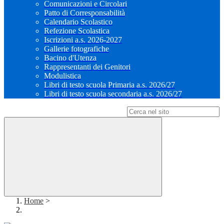
Comunicazioni e Circolari
Patto di Corresponsabilità
Calendario Scolastico
Refezione Scolastica
Iscrizioni a.s. 2026-2027
Gallerie fotografiche
Bacino d'Utenza
Rappresentanti dei Genitori
Modulistica
Libri di testo scuola Primaria a.s. 2026/27
Libri di testo scuola secondaria a.s. 2026/27
Campo di ricerca per le pagine del sito
Home
>