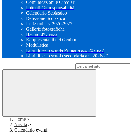
Comunicazioni e Circolari
Patto di Corresponsabilità
Calendario Scolastico
Refezione Scolastica
Iscrizioni a.s. 2026-2027
Gallerie fotografiche
Bacino d'Utenza
Rappresentanti dei Genitori
Modulistica
Libri di testo scuola Primaria a.s. 2026/27
Libri di testo scuola secondaria a.s. 2026/27
Campo di ricerca per le pagine del sito
Home
>
Novità
>
Calendario eventi