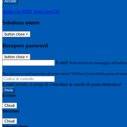
-
Entra con SPID
Entra con CIE
Seleziona utente
button close
×
Recupero password
button close
×
E-mail
Verrà inviato un messaggio all'indirizz
Non hai una e-mail associata al nome utente? Effettua il reset della password tram
E-mail inviata, si prega di controllare la casella di posta elettronica!
Errore
Chiudi
Successo
Chiudi
Informazione