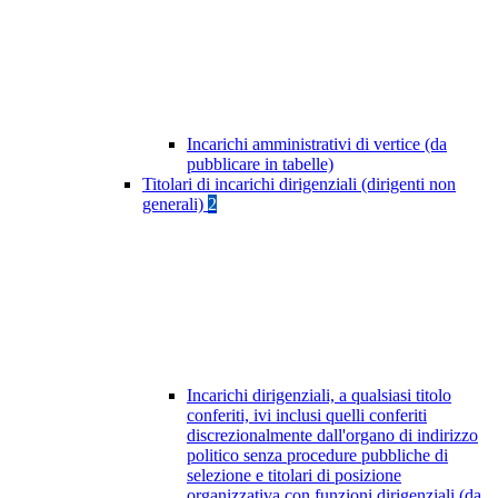
Incarichi amministrativi di vertice (da
pubblicare in tabelle)
Titolari di incarichi dirigenziali (dirigenti non
generali)
2
Incarichi dirigenziali, a qualsiasi titolo
conferiti, ivi inclusi quelli conferiti
discrezionalmente dall'organo di indirizzo
politico senza procedure pubbliche di
selezione e titolari di posizione
organizzativa con funzioni dirigenziali (da