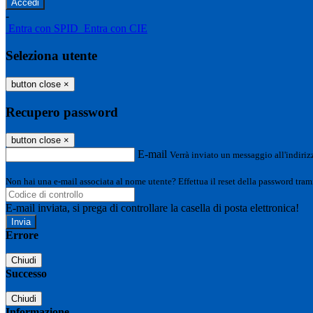
-
Entra con SPID
Entra con CIE
Seleziona utente
button close
×
Recupero password
button close
×
E-mail
Verrà inviato un messaggio all'indirizz
Non hai una e-mail associata al nome utente? Effettua il reset della password tram
E-mail inviata, si prega di controllare la casella di posta elettronica!
Errore
Chiudi
Successo
Chiudi
Informazione