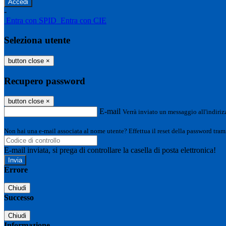
-
Entra con SPID
Entra con CIE
Seleziona utente
button close
×
Recupero password
button close
×
E-mail
Verrà inviato un messaggio all'indirizz
Non hai una e-mail associata al nome utente? Effettua il reset della password tram
E-mail inviata, si prega di controllare la casella di posta elettronica!
Errore
Chiudi
Successo
Chiudi
Informazione