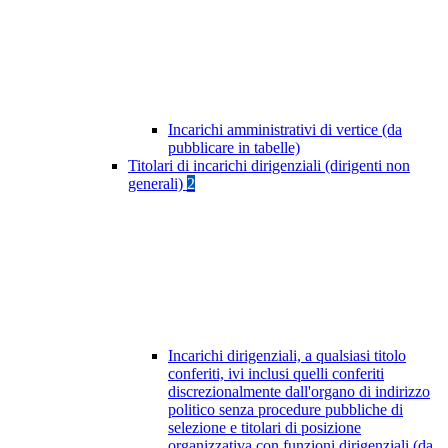
Incarichi amministrativi di vertice (da
pubblicare in tabelle)
Titolari di incarichi dirigenziali (dirigenti non
generali)
2
Incarichi dirigenziali, a qualsiasi titolo
conferiti, ivi inclusi quelli conferiti
discrezionalmente dall'organo di indirizzo
politico senza procedure pubbliche di
selezione e titolari di posizione
organizzativa con funzioni dirigenziali (da