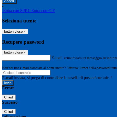
-
Entra con SPID
Entra con CIE
Seleziona utente
button close
×
Recupero password
button close
×
E-mail
Verrà inviato un messaggio all'indirizz
Non hai una e-mail associata al nome utente? Effettua il reset della password tram
E-mail inviata, si prega di controllare la casella di posta elettronica!
Errore
Chiudi
Successo
Chiudi
Informazione