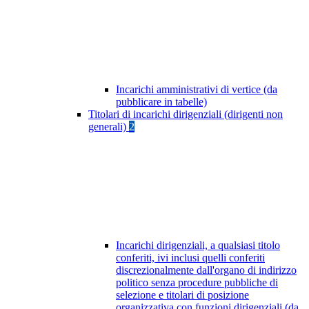
Incarichi amministrativi di vertice (da
pubblicare in tabelle)
Titolari di incarichi dirigenziali (dirigenti non
generali)
2
Incarichi dirigenziali, a qualsiasi titolo
conferiti, ivi inclusi quelli conferiti
discrezionalmente dall'organo di indirizzo
politico senza procedure pubbliche di
selezione e titolari di posizione
organizzativa con funzioni dirigenziali (da