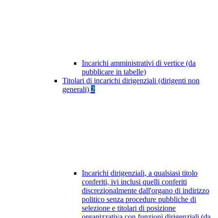
Incarichi amministrativi di vertice (da
pubblicare in tabelle)
Titolari di incarichi dirigenziali (dirigenti non
generali)
2
Incarichi dirigenziali, a qualsiasi titolo
conferiti, ivi inclusi quelli conferiti
discrezionalmente dall'organo di indirizzo
politico senza procedure pubbliche di
selezione e titolari di posizione
organizzativa con funzioni dirigenziali (da