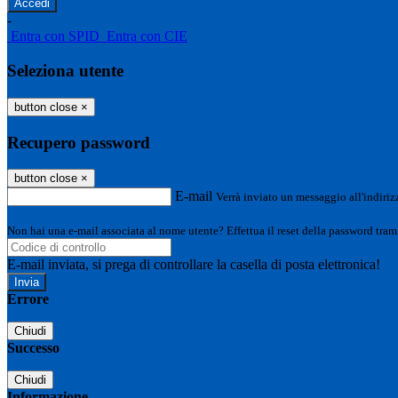
-
Entra con SPID
Entra con CIE
Seleziona utente
button close
×
Recupero password
button close
×
E-mail
Verrà inviato un messaggio all'indirizz
Non hai una e-mail associata al nome utente? Effettua il reset della password tram
E-mail inviata, si prega di controllare la casella di posta elettronica!
Errore
Chiudi
Successo
Chiudi
Informazione