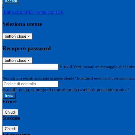
-
Entra con SPID
Entra con CIE
Seleziona utente
button close
×
Recupero password
button close
×
E-mail
Verrà inviato un messaggio all'indirizz
Non hai una e-mail associata al nome utente? Effettua il reset della password tram
E-mail inviata, si prega di controllare la casella di posta elettronica!
Errore
Chiudi
Successo
Chiudi
Informazione