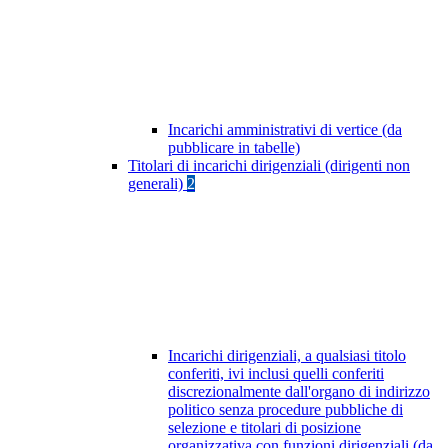
Incarichi amministrativi di vertice (da
pubblicare in tabelle)
Titolari di incarichi dirigenziali (dirigenti non
generali)
2
Incarichi dirigenziali, a qualsiasi titolo
conferiti, ivi inclusi quelli conferiti
discrezionalmente dall'organo di indirizzo
politico senza procedure pubbliche di
selezione e titolari di posizione
organizzativa con funzioni dirigenziali (da