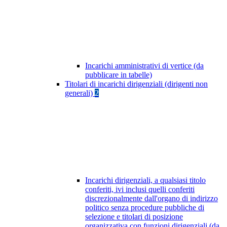
Incarichi amministrativi di vertice (da
pubblicare in tabelle)
Titolari di incarichi dirigenziali (dirigenti non
generali)
2
Incarichi dirigenziali, a qualsiasi titolo
conferiti, ivi inclusi quelli conferiti
discrezionalmente dall'organo di indirizzo
politico senza procedure pubbliche di
selezione e titolari di posizione
organizzativa con funzioni dirigenziali (da