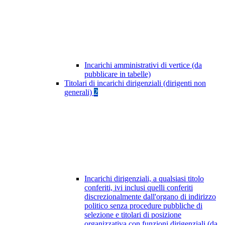
Incarichi amministrativi di vertice (da
pubblicare in tabelle)
Titolari di incarichi dirigenziali (dirigenti non
generali)
2
Incarichi dirigenziali, a qualsiasi titolo
conferiti, ivi inclusi quelli conferiti
discrezionalmente dall'organo di indirizzo
politico senza procedure pubbliche di
selezione e titolari di posizione
organizzativa con funzioni dirigenziali (da