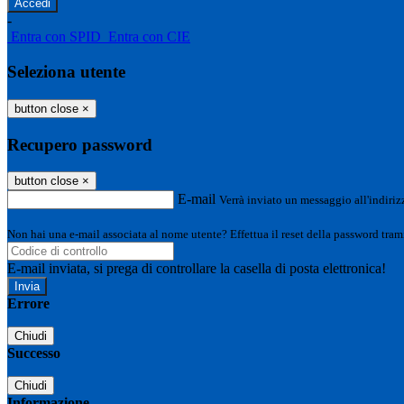
-
Entra con SPID
Entra con CIE
Seleziona utente
button close
×
Recupero password
button close
×
E-mail
Verrà inviato un messaggio all'indirizz
Non hai una e-mail associata al nome utente? Effettua il reset della password tram
E-mail inviata, si prega di controllare la casella di posta elettronica!
Errore
Chiudi
Successo
Chiudi
Informazione