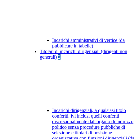
Incarichi amministrativi di vertice (da
pubblicare in tabelle)
Titolari di incarichi dirigenziali (dirigenti non
generali)
2
Incarichi dirigenziali, a qualsiasi titolo
conferiti, ivi inclusi quelli conferiti
discrezionalmente dall'organo di indirizzo
politico senza procedure pubbliche di
selezione e titolari di posizione
organizzativa con funzioni dirigenziali (da