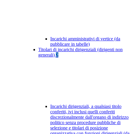
Incarichi amministrativi di vertice (da
pubblicare in tabelle)
Titolari di incarichi dirigenziali (dirigenti non
generali)
2
Incarichi dirigenziali, a qualsiasi titolo
conferiti, ivi inclusi quelli conferiti
discrezionalmente dall'organo di indirizzo
politico senza procedure pubbliche di
selezione e titolari di posizione
organizzativa con funzioni dirigenziali (da