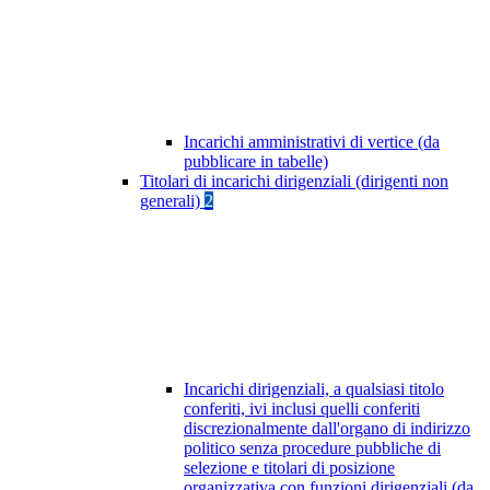
Incarichi amministrativi di vertice (da
pubblicare in tabelle)
Titolari di incarichi dirigenziali (dirigenti non
generali)
2
Incarichi dirigenziali, a qualsiasi titolo
conferiti, ivi inclusi quelli conferiti
discrezionalmente dall'organo di indirizzo
politico senza procedure pubbliche di
selezione e titolari di posizione
organizzativa con funzioni dirigenziali (da