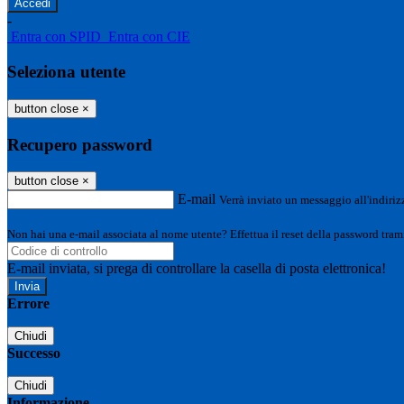
-
Entra con SPID
Entra con CIE
Seleziona utente
button close
×
Recupero password
button close
×
E-mail
Verrà inviato un messaggio all'indirizz
Non hai una e-mail associata al nome utente? Effettua il reset della password tram
E-mail inviata, si prega di controllare la casella di posta elettronica!
Errore
Chiudi
Successo
Chiudi
Informazione