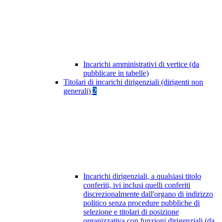
Incarichi amministrativi di vertice (da
pubblicare in tabelle)
Titolari di incarichi dirigenziali (dirigenti non
generali)
2
Incarichi dirigenziali, a qualsiasi titolo
conferiti, ivi inclusi quelli conferiti
discrezionalmente dall'organo di indirizzo
politico senza procedure pubbliche di
selezione e titolari di posizione
organizzativa con funzioni dirigenziali (da