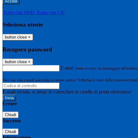
-
Entra con SPID
Entra con CIE
Seleziona utente
button close
×
Recupero password
button close
×
E-mail
Verrà inviato un messaggio all'indirizz
Non hai una e-mail associata al nome utente? Effettua il reset della password tram
E-mail inviata, si prega di controllare la casella di posta elettronica!
Errore
Chiudi
Successo
Chiudi
Informazione