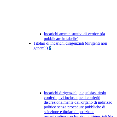
Incarichi amministrativi di vertice (da
pubblicare in tabelle)
Titolari di incarichi dirigenziali (dirigenti non
generali)
2
Incarichi dirigenziali, a qualsiasi titolo
conferiti, ivi inclusi quelli conferiti
discrezionalmente dall'organo di indirizzo
politico senza procedure pubbliche di
selezione e titolari di posizione
organizzativa con funzioni dirigenziali (da